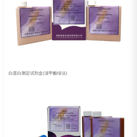
白蛋白测定试剂盒(溴甲酚绿法)