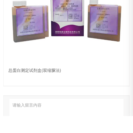
总蛋白测定试剂盒(双缩脲法)