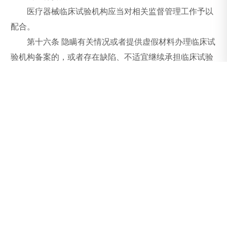
医疗器械临床试验机构应当对相关监督管理工作予以
配合。
第十六条 隐瞒有关情况或者提供虚假材料办理临床试
验机构备案的，或者存在缺陷、不适宜继续承担临床试验
的临床试验机构，国家食品药品监督管理总局取消其机构
或相关专业的备案信息，通报国家卫生和计划生育委员
会，并进行公告。
对隐瞒有关情况或者提供虚假材料被取消备案的医疗
机构或者相关专业，三年内不接受其备案;对存在缺陷、不
适宜继续承担临床试验被取消备案的临床机构或者相关专
业，一年内不接受其备案。
第十七条 医疗器械临床试验机构的备案信息涉及国家
机密、商业秘密或者个人隐私的，应当符合《中华人民共
和国保守国家秘密法》及其他相关法律法规的规定。